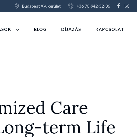
Budapest XV. kerület
+36 70-942-32-36
ÁSOK
BLOG
DÍJAZÁS
KAPCSOLAT
mized Care
Long-term Life