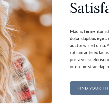
Satisf
Mauris fermentum dic
dolor, dapibus eget, 
auctor wisi et urna. 
rutrum ante eu lacus.
porta vel, scelerisq
interdum vitae,dapibu
FIND YOUR TH