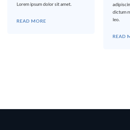
Lorem ipsum dolor sit amet.
adipisci
dictum m
leo.
READ MORE
READ 