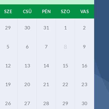
SZE
CSÜ
PÉN
SZO
VAS
29
30
31
1
2
8
5
6
7
9
12
13
14
15
16
19
20
21
22
23
26
27
28
29
30