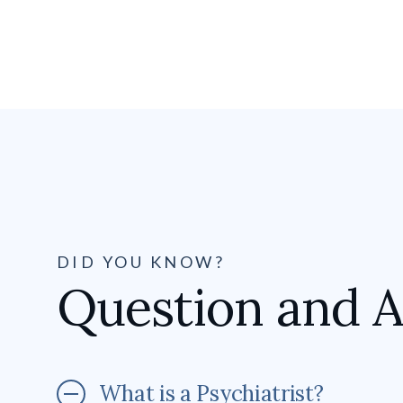
DID YOU KNOW?
Question and 
What is a Psychiatrist?