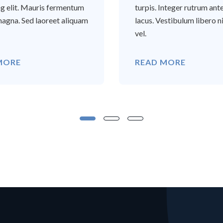
ng elit. Mauris fermentum
turpis. Integer rutrum ant
agna. Sed laoreet aliquam
lacus. Vestibulum libero ni
vel.
MORE
READ MORE