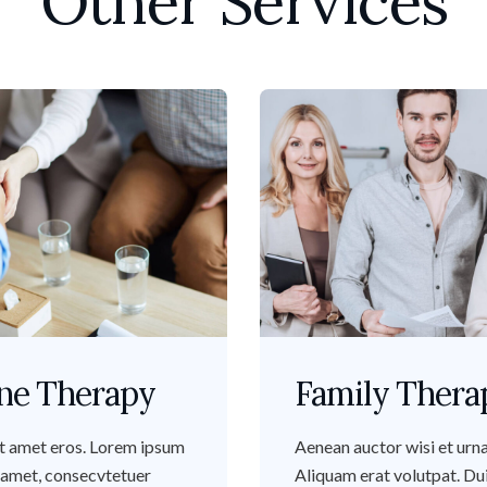
Other Services
ne Therapy
Family Thera
t amet eros. Lorem ipsum
Aenean auctor wisi et urna
t amet, consecvtetuer
Aliquam erat volutpat. Du