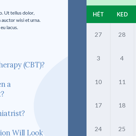
 Ut tellus dolor,
HÉT
KED
 auctor wisi et urna.
eu lacus.
27
28
3
4
herapy (CBT)?
10
11
en a
t?
17
18
iatrist?
24
25
ion Will Look