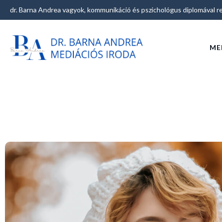
dr. Barna Andrea vagyok, kommunikáció és pszichológus diplomával re
ME