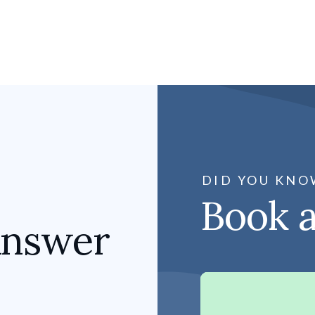
DID YOU KNO
Book 
Answer