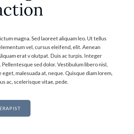
action
tum magna. Sed laoreet aliquam leo. Ut tellus
elementum vel, cursus eleifend, elit. Aenean
Aliquam erat v olutpat. Duis ac turpis. Integer
 Pellentesque sed dolor. Vestibulum libero nisl,
ue eget, malesuada at, neque. Quisque diam lorem,
s ac, scelerisque vitae, pede.
ERAPIST