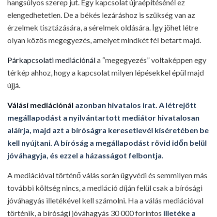
hangsúlyos szerep jut. Egy kapcsolat újraépítésénél ez
elengedhetetlen. De a békés lezáráshoz is szükség van az
érzelmek tisztázására, a sérelmek oldására. Így jöhet létre
olyan közös megegyezés, amelyet mindkét fél betart majd.
Párkapcsolati mediációnál
a “megegyezés” voltaképpen egy
térkép ahhoz, hogy a kapcsolat milyen lépésekkel épül majd
újjá.
Válási mediációnál
azonban hivatalos irat. A létrejött
megállapodást a nyilvántartott mediátor hivatalosan
aláírja, majd azt a bíróságra keresetlevél kíséretében be
kell nyújtani. A bíróság a megállapodást rövid időn belül
jóváhagyja, és ezzel a házasságot felbontja.
A mediációval történő válás során ügyvédi és semmilyen más
további költség nincs, a mediáció díján felül csak a bírósági
jóváhagyás illetékével kell számolni. Ha a válás mediációval
történik, a bírósági jóváhagyás 30 000 forintos
illetéke a