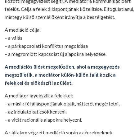
közötti megegyezést segíti. A mediátor a kommunikációért
felelős. Célja a felek álláspontjának közelítése. Elfogulatlanul,
mintegy külső szemlélőként irányítja a beszélgetést.
A mediáció célja:
– a válás
– a párkapcsolati konfliktus megoldása
– a megromlott kapcsolat új alapokra helyezése.
A mediációs ülést megelőzően, ahol a megegyezés
megszületik, a mediátor külön-külön találkozik a
felekkel és előkészíti az ülést.
A mediátor igyekszik a felekkel:
– a másik fél álláspontjának okait, hátterét megértetni,
– az indulatokat csökkenteni,
– a vitát racionális alapokra helyezni.
Az általam végzett mediáció során az érzelmeknek