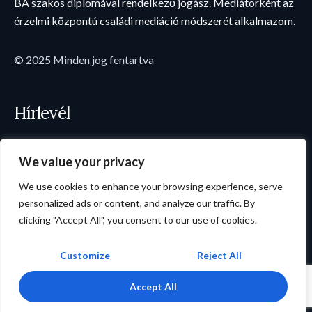
BA szakos diplomával rendelkező jogász. Mediátorként az
érzelmi központú családi mediáció módszerét alkalmazom.
© 2025 Minden jog fentartva
Hírlevél
We value your privacy
We use cookies to enhance your browsing experience, serve
personalized ads or content, and analyze our traffic. By
clicking "Accept All", you consent to our use of cookies.
FELIRATKOZÁS
Customize
Reject All
Accept All